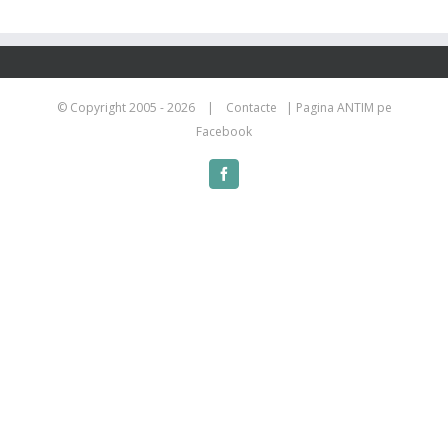
© Copyright 2005 -
2026 |
Contacte
|
Pagina ANTIM pe
Facebook
Facebook