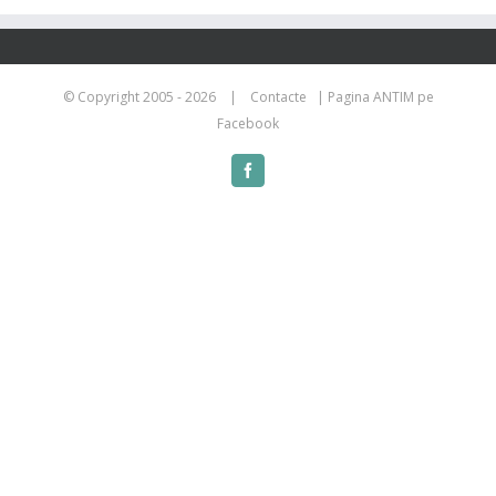
© Copyright 2005 -
2026 |
Contacte
|
Pagina ANTIM pe
Facebook
Facebook